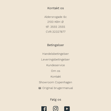
Kontakt os
Aldersrogade 6c
2100 KBH Ø
tlf: 3555 2555
CVR:32327877
Betingelser
Handelsbetingelser
Leveringsbetingelser
Kundeservice
Om os
Kontakt
Showroom Copenhagen
📖 Original brugermanual
Følg os
Facebook
Instagram
YouTube