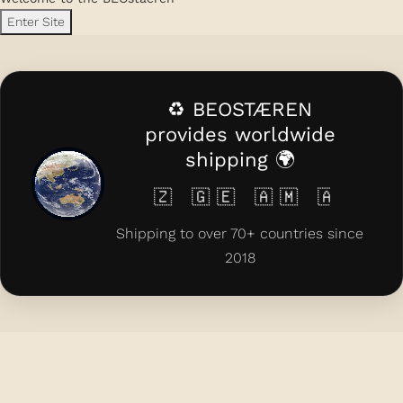
Enter Site
♻️ BEOSTÆREN
provides worldwide
shipping 🌍
 🇰🇿 🇬🇪 🇦🇲 🇦🇿 🇨🇾 🇲🇹 
Shipping to over 70+ countries since
2018