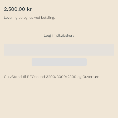
Normalpris
Udsalgspris
2.500,00 kr
Levering
beregnes ved betaling.
Læg i indkøbskurv
GulvStand til BEOsound 3200/3000/2300 og Ouverture