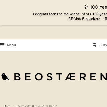
🥂 100 Ye
C
o
n
g
r
a
t
u
l
a
t
i
o
n
s
t
o
t
h
e
w
i
n
n
e
r
o
f
o
u
r
1
0
0
-
y
e
a
r
B
E
O
l
a
b
5
s
p
e
a
k
e
r
s
.
Menu
Kurv
›
Start
GulvStand til BEOsound 3000 Seria