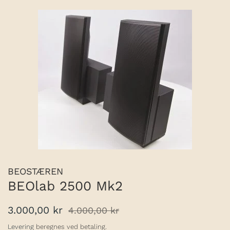
BEOSTÆREN
BEOlab 2500 Mk2
Normalpris
Udsalgspris
3.000,00 kr
4.000,00 kr
Levering
beregnes ved betaling.