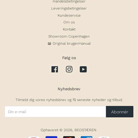
Handelsbetingelser
Leveringsbetingelser
Kundeservice
Om os
Kontakt
Showroom Copenhagen
📖 Original brugermanual
Følg os
Facebook
Instagram
YouTube
Nyhedsbrev
Tilmeld dig vores nyhedsbrev og få seneste nyheder og tilbud.
Abonnér
Ophavsret © 2026,
BEOSTÆREN
.