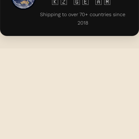
🇾 🇰🇿 🇬🇪 🇦🇲 🇦🇿 🇨🇾 🇲🇹
Shipping to over 70+ countries since
2018