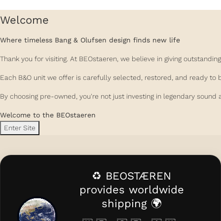
Welcome
Where timeless Bang & Olufsen design finds new life
Thank you for visiting. At BEOstaeren, we believe in giving outstand
Each B&O unit we offer is carefully selected, restored, and ready to 
By choosing pre-owned, you're not just investing in legendary sound a
Welcome to the BEOstaeren
Enter Site
♻️ BEOSTÆREN
provides worldwide
shipping 🌍