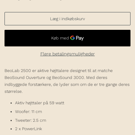
Læg i indkøbskurv
Flere betalingsmuligheder
BeoLab 2500 er aktive højttalere designet til at matche
BeoSound Ouverture og BeoSound 3000. Med deres
indbyggede forstærkere, de lyder som om de er tre gange deres
størrelse.
Aktiv højttaler på 59 watt
Woofer: 11 cm
Tweeter: 2.5 cm
2 x PowerLink