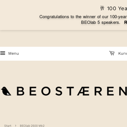
🥂 100 Ye
C
o
n
g
r
a
t
u
l
a
t
i
o
n
s
t
o
t
h
e
w
i
n
n
e
r
o
f
o
u
r
1
0
0
-
y
e
a
r
B
E
O
l
a
b
5
s
p
e
a
k
e
r
s
.
Menu
Kurv
›
Start
BEOlab 2500 Mk2