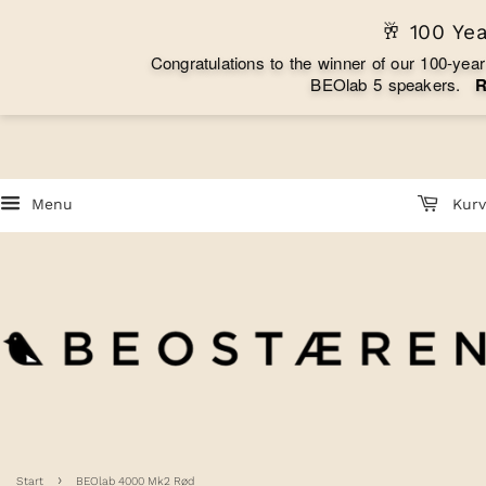
🥂 100 Ye
C
o
n
g
r
a
t
u
l
a
t
i
o
n
s
t
o
t
h
e
w
i
n
n
e
r
o
f
o
u
r
1
0
0
-
y
e
a
r
B
E
O
l
a
b
5
s
p
e
a
k
e
r
s
.
Menu
Kurv
›
Start
BEOlab 4000 Mk2 Rød