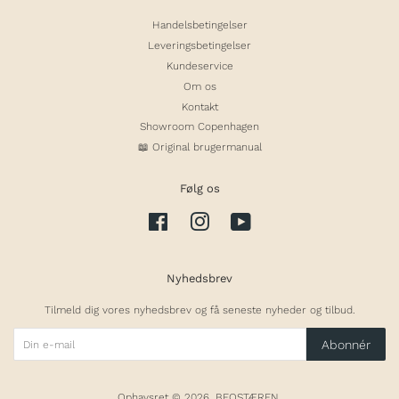
Handelsbetingelser
Leveringsbetingelser
Kundeservice
Om os
Kontakt
Showroom Copenhagen
📖 Original brugermanual
Følg os
Facebook
Instagram
YouTube
Nyhedsbrev
Tilmeld dig vores nyhedsbrev og få seneste nyheder og tilbud.
Abonnér
Ophavsret © 2026,
BEOSTÆREN
.