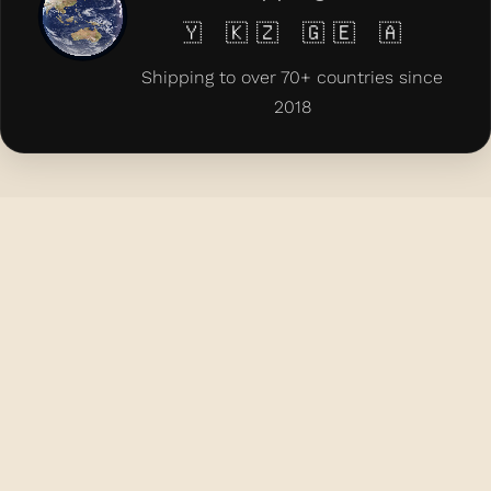
 🇧🇾 🇰🇿 🇬🇪 🇦🇲 🇦🇿 🇨🇾 
Shipping to over 70+ countries since
2018