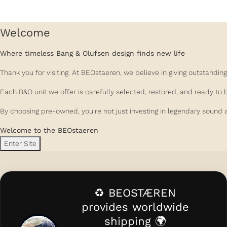
Welcome
Where timeless Bang & Olufsen design finds new life
Thank you for visiting. At BEOstaeren, we believe in giving outstand
Each B&O unit we offer is carefully selected, restored, and ready to 
By choosing pre-owned, you're not just investing in legendary sound a
Welcome to the BEOstaeren
Enter Site
♻️ BEOSTÆREN
provides worldwide
shipping 🌍