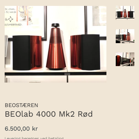
BEOSTÆREN
BEOlab 4000 Mk2 Rød
Normalpris
Udsalgspris
6.500,00 kr
Levering
beregnes ved betaling.