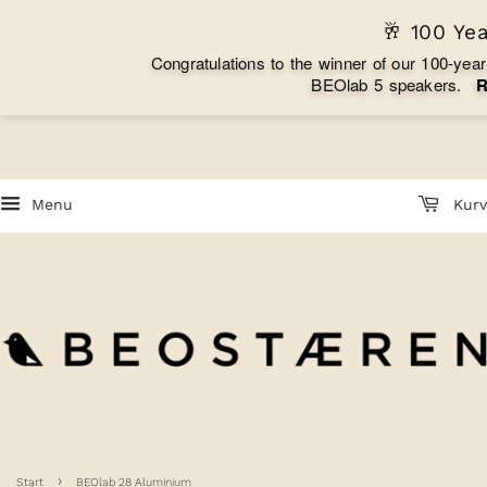
🥂 100 Ye
C
o
n
g
r
a
t
u
l
a
t
i
o
n
s
t
o
t
h
e
w
i
n
n
e
r
o
f
o
u
r
1
0
0
-
y
e
a
r
B
E
O
l
a
b
5
s
p
e
a
k
e
r
s
.
Menu
Kurv
›
Start
BEOlab 28 Aluminium