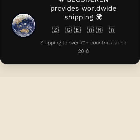
provides worldwide
shipping 🌍
 🇰🇿 🇬🇪 🇦🇲 🇦🇿 🇨🇾 🇲🇹 
Shipping to over 70+ countries since
2018