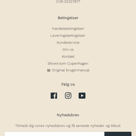
CVR:32327877
Betingelser
Handelsbetingelser
Leveringsbetingelser
Kundeservice
Om os
Kontakt
Showroom Copenhagen
📖 Original brugermanual
Følg os
Facebook
Instagram
YouTube
Nyhedsbrev
Tilmeld dig vores nyhedsbrev og få seneste nyheder og tilbud.